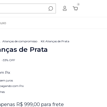
0
Luxo
.
Alianças de compromisso
.
Kit Alianças de Prata
ianças de Prata
-
33
%
OFF
om
Pix
sem juros
pagando com Pix
lhes
apenas R$ 999,00 para frete