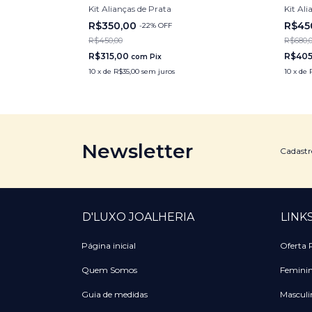
Kit Alianças de Prata
Kit Ali
R$350,00
R$45
-
22
%
OFF
R$450,00
R$680,
R$315,00
R$40
com
Pix
10
x
de
R$35,00
sem juros
10
x
de
Newsletter
Cadastre
D'LUXO JOALHERIA
LINK
Página inicial
Oferta
Quem Somos
Femini
Guia de medidas
Masculi