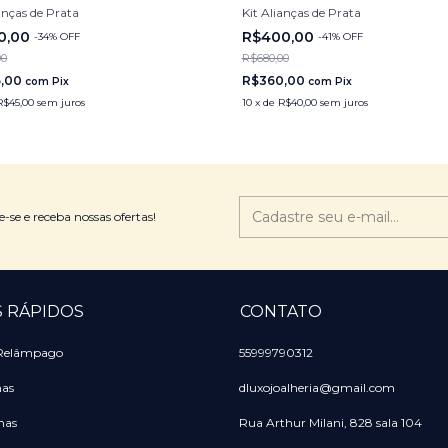
anças de Prata
Kit Alianças de Prata
0,00
R$400,00
-
34
%
OFF
-
41
%
OFF
00
R$680,00
5,00
R$360,00
com
Pix
com
Pix
R$45,00
sem juros
10
x
de
R$40,00
sem juros
-se e receba nossas ofertas!
S RÁPIDOS
CONTATO
 Relâmpago
55999790312
nas
dluxojoalheria@gmail.com
nas
Rua Arthur Milani, 828 sala 104