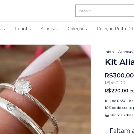
nas
Infantis
Alianças
Coleções
Coleção Prata D'
Início
.
Alianças
Kit Al
R$300,00
R$450,00
R$270,00
c
10
x de
R$30,00
10% de desconto
Ver mais deta
Faltam 